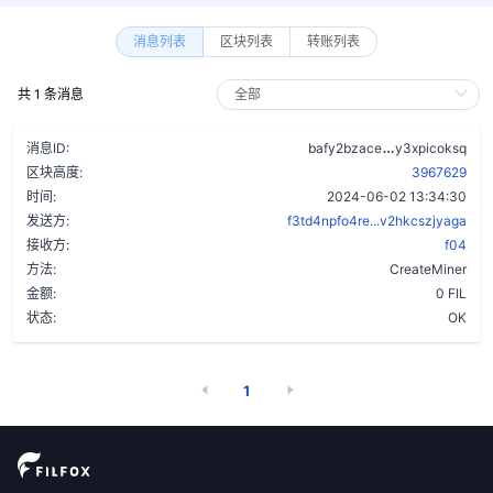
消息列表
区块列表
转账列表
共 1 条消息
ahyixio6wfc
消息ID:
bafy2bzace
y3xpicoksq
区块高度:
3967629
时间:
2024-06-02 13:34:30
发送方:
f3td4npfo4re...v2hkcszjyaga
接收方:
f04
方法:
CreateMiner
金额:
0 FIL
状态:
OK
1