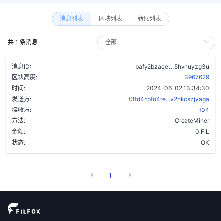
消息列表
区块列表
转账列表
共 1 条消息
datelmbp6fqi
消息ID:
bafy2bzace
5hvnuyzg3u
区块高度:
3967629
时间:
2024-06-02 13:34:30
发送方:
f3td4npfo4re...v2hkcszjyaga
接收方:
f04
方法:
CreateMiner
金额:
0 FIL
状态:
OK
1