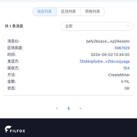
消息列表
区块列表
转账列表
共 1 条消息
bt2l4u52tqs
消息ID:
bafy2bzace
kp24exorlo
区块高度:
3967629
时间:
2024-06-02 13:34:30
发送方:
f3td4npfo4re...v2hkcszjyaga
接收方:
f04
方法:
CreateMiner
金额:
0 FIL
状态:
OK
1