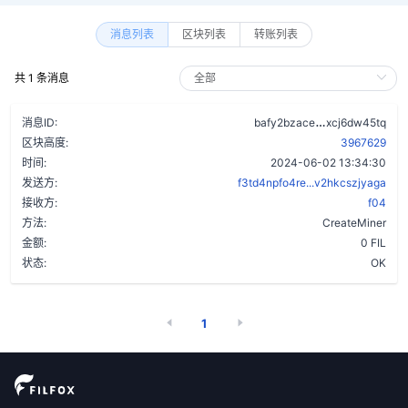
消息列表
区块列表
转账列表
共 1 条消息
a5lifgtotcvh
消息ID:
bafy2bzace
xcj6dw45tq
区块高度:
3967629
时间:
2024-06-02 13:34:30
发送方:
f3td4npfo4re...v2hkcszjyaga
接收方:
f04
方法:
CreateMiner
金额:
0 FIL
状态:
OK
1