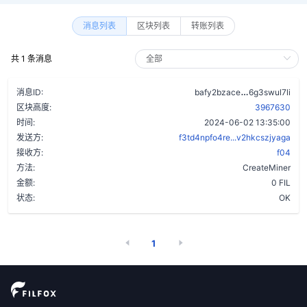
消息列表
区块列表
转账列表
共 1 条消息
crf3bezijk2
消息ID:
bafy2bzace
6g3swul7li
区块高度:
3967630
时间:
2024-06-02 13:35:00
发送方:
f3td4npfo4re...v2hkcszjyaga
接收方:
f04
方法:
CreateMiner
金额:
0 FIL
状态:
OK
1