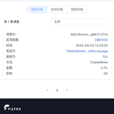
消息列表
区块列表
转账列表
共 1 条消息
cgqky2u43wy
消息ID:
bafy2bzace
glek3x27so
区块高度:
3967630
时间:
2024-06-02 13:35:00
发送方:
f3td4npfo4re...v2hkcszjyaga
接收方:
f04
方法:
CreateMiner
金额:
0 FIL
状态:
OK
1