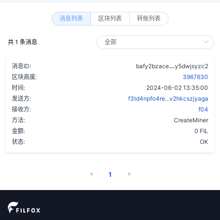
消息列表
区块列表
转账列表
共 1 条消息
cq4pzbiuyq4c
消息ID:
bafy2bzace
y5dwjsyzc2
区块高度:
3967630
时间:
2024-06-02 13:35:00
发送方:
f3td4npfo4re...v2hkcszjyaga
接收方:
f04
方法:
CreateMiner
金额:
0 FIL
状态:
OK
1