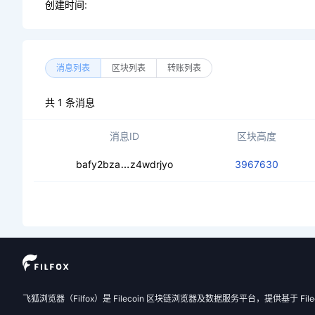
创建时间:
消息列表
区块列表
转账列表
共 1 条消息
消息ID
区块高度
ceb64jufjatnqyj5tdx6mlhuurqzjcshz
bafy2bza
z4wdrjyo
3967630
飞狐浏览器（Filfox）是 Filecoin 区块链浏览器及数据服务平台，提供基于