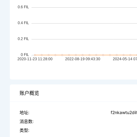
账户概览
地址:
f2nkawtu2di
消息数:
类型: