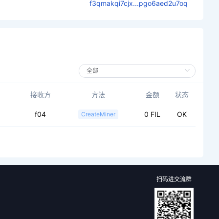
f3qmakqi7cjx...pgo6aed2u7oq
接收方
方法
金额
状态
f04
0 FIL
OK
CreateMiner
扫码进交流群