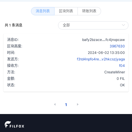
消息列表
区块列表
转账列表
共 1 条消息
dqatn6wu5jy
消息ID:
bafy2bzace
fc4jnxpcaw
区块高度:
3967630
时间:
2024-06-02 13:35:00
发送方:
f3td4npfo4re...v2hkcszjyaga
接收方:
f04
方法:
CreateMiner
金额:
0 FIL
状态:
OK
1