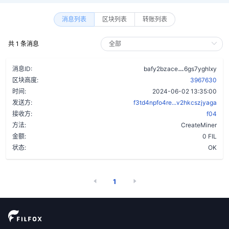
消息列表
区块列表
转账列表
共 1 条消息
d23nsz5pvov7
消息ID:
bafy2bzace
6gs7yghlxy
区块高度:
3967630
时间:
2024-06-02 13:35:00
发送方:
f3td4npfo4re...v2hkcszjyaga
接收方:
f04
方法:
CreateMiner
金额:
0 FIL
状态:
OK
1