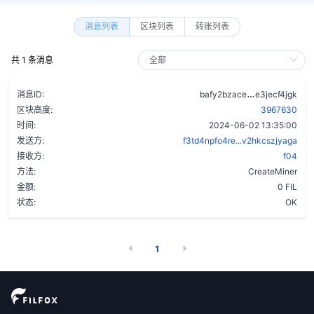
消息列表
区块列表
转账列表
共 1 条消息
blkfohnj2y4
消息ID:
bafy2bzace
e3jecf4jgk
区块高度:
3967630
时间:
2024-06-02 13:35:00
发送方:
f3td4npfo4re...v2hkcszjyaga
接收方:
f04
方法:
CreateMiner
金额:
0 FIL
状态:
OK
1