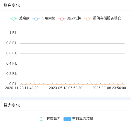
账户变化
算力变化