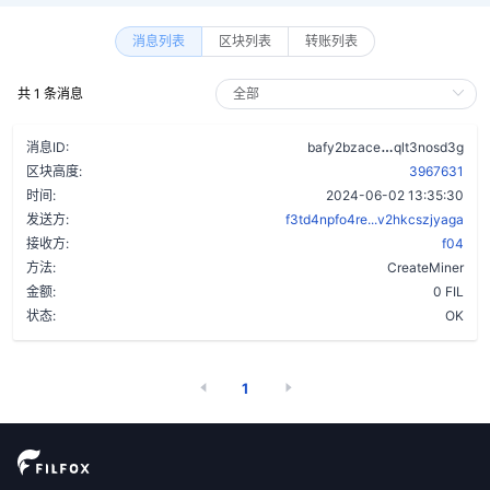
消息列表
区块列表
转账列表
共 1 条消息
cpktlfnidz5
消息ID:
bafy2bzace
qlt3nosd3g
区块高度:
3967631
时间:
2024-06-02 13:35:30
发送方:
f3td4npfo4re...v2hkcszjyaga
接收方:
f04
方法:
CreateMiner
金额:
0 FIL
状态:
OK
1