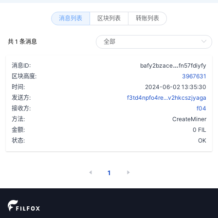
消息列表
区块列表
转账列表
共 1 条消息
a3oqx6z5sl
消息ID:
bafy2bzace
fn57fdiyfy
区块高度:
3967631
时间:
2024-06-02 13:35:30
发送方:
f3td4npfo4re...v2hkcszjyaga
接收方:
f04
方法:
CreateMiner
金额:
0 FIL
状态:
OK
1