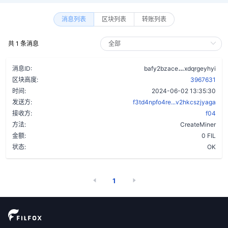
消息列表
区块列表
转账列表
共 1 条消息
atxktyymf6
消息ID:
bafy2bzace
xdqrgeyhyi
区块高度:
3967631
时间:
2024-06-02 13:35:30
发送方:
f3td4npfo4re...v2hkcszjyaga
接收方:
f04
方法:
CreateMiner
金额:
0 FIL
状态:
OK
1