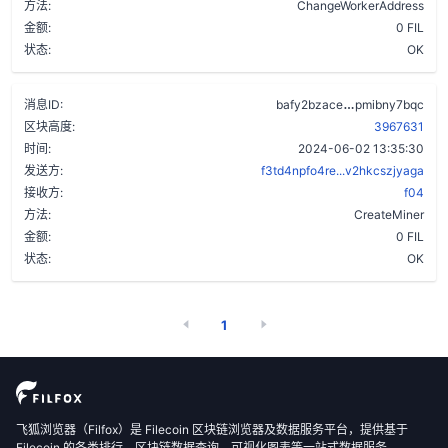
方法:
ChangeWorkerAddress
金额:
0 FIL
状态:
OK
dbym7yqsqyfx
消息ID:
bafy2bzace
pmibny7bqc
区块高度:
3967631
时间:
2024-06-02 13:35:30
发送方:
f3td4npfo4re...v2hkcszjyaga
接收方:
f04
方法:
CreateMiner
金额:
0 FIL
状态:
OK
1
飞狐浏览器（Filfox）是 Filecoin 区块链浏览器及数据服务平台，提供基于
Filecoin 的各类排行、区块链数据查询、可视化图表等一站式数据服务。