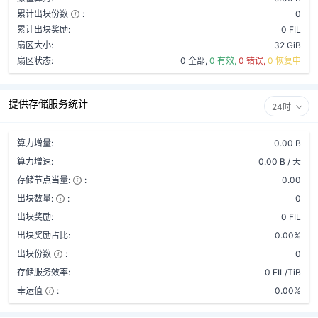
累计出块份数
:
0
累计出块奖励:
0 FIL
扇区大小:
32 GiB
扇区状态:
0 全部,
0 有效,
0 错误,
0 恢复中
提供存储服务统计
24时
算力增量:
0.00 B
算力增速:
0.00 B / 天
存储节点当量:
:
0.00
出块数量:
:
0
出块奖励:
0 FIL
出块奖励占比:
0.00%
出块份数
:
0
存储服务效率:
0 FIL/TiB
幸运值
:
0.00%