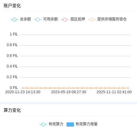
账户变化
算力变化