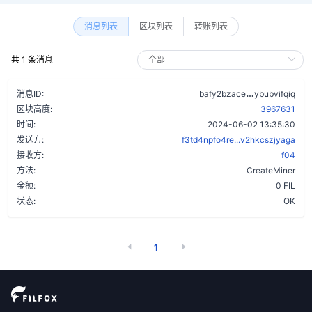
消息列表
区块列表
转账列表
共 1 条消息
cjhrx6qd2xo
消息ID:
bafy2bzace
ybubvifqiq
区块高度:
3967631
时间:
2024-06-02 13:35:30
发送方:
f3td4npfo4re...v2hkcszjyaga
接收方:
f04
方法:
CreateMiner
金额:
0 FIL
状态:
OK
1