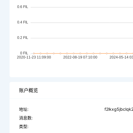
账户概览
地址:
f2lkxg5jbclq
消息数:
类型: