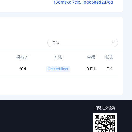
f3qmakqi7cjx...pgo6aed2u7oq
接收方
方法
金额
状态
f04
0 FIL
OK
CreateMiner
扫码进交流群