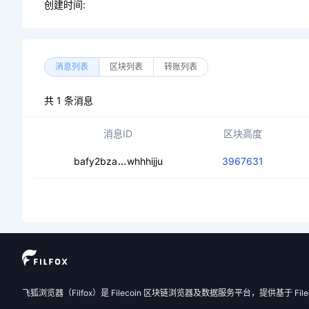
创建时间:
消息列表
区块列表
转账列表
共 1 条消息
消息ID
区块高度
cecqzzo6kxsecxz6asfgjuaxc6n36yk
bafy2bza
whhhijju
3967631
飞狐浏览器（Filfox）是 Filecoin 区块链浏览器及数据服务平台，提供基于