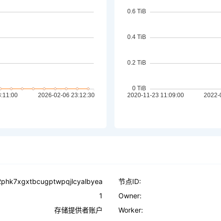
k2phk7xgxtbcugptwpqjlcyalbyea
节点ID:
1
Owner:
存储提供者账户
Worker: