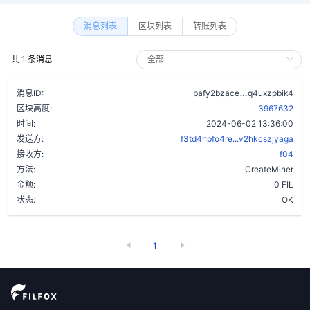
消息列表
区块列表
转账列表
共 1 条消息
dkrs5ymjxai
消息ID:
bafy2bzace
q4uxzpbik4
区块高度:
3967632
时间:
2024-06-02 13:36:00
发送方:
f3td4npfo4re...v2hkcszjyaga
接收方:
f04
方法:
CreateMiner
金额:
0 FIL
状态:
OK
1