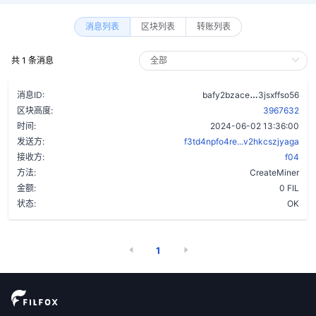
消息列表
区块列表
转账列表
共 1 条消息
bptptzf7htd
消息ID:
bafy2bzace
3jsxffso56
区块高度:
3967632
时间:
2024-06-02 13:36:00
发送方:
f3td4npfo4re...v2hkcszjyaga
接收方:
f04
方法:
CreateMiner
金额:
0 FIL
状态:
OK
1