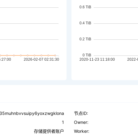
t35muhnbvvsuipy6yoxzwgklona
节点ID:
1
Owner:
存储提供者账户
Worker: