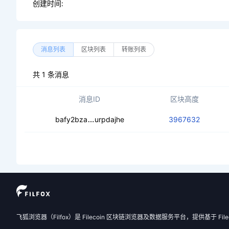
创建时间:
消息列表
区块列表
转账列表
共 1 条消息
消息ID
区块高度
cecqbmh5k7nezqwfpq46f4ftihoeq3a
bafy2bza
urpdajhe
3967632
飞狐浏览器（Filfox）是 Filecoin 区块链浏览器及数据服务平台，提供基于