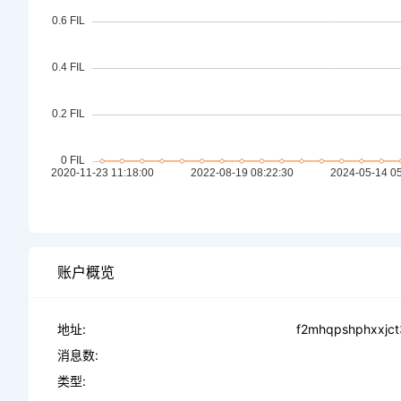
账户概览
地址:
f2mhqpshphxxjc
消息数:
类型: