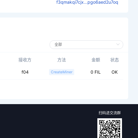
f3qmakqi7cjx...pgo6aed2u7oq
接收方
方法
金额
状态
f04
0 FIL
OK
CreateMiner
扫码进交流群