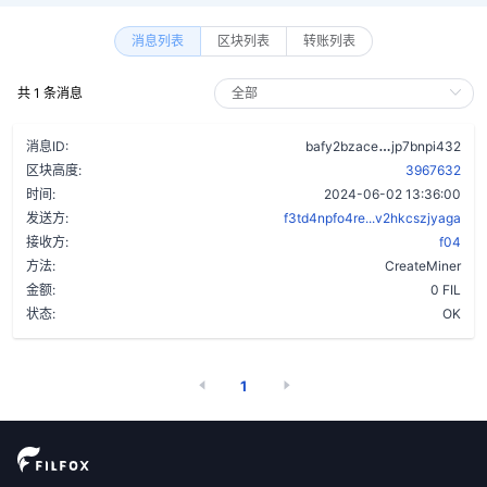
消息列表
区块列表
转账列表
共 1 条消息
bnujtco47sq
消息ID:
bafy2bzace
jp7bnpi432
区块高度:
3967632
时间:
2024-06-02 13:36:00
发送方:
f3td4npfo4re...v2hkcszjyaga
接收方:
f04
方法:
CreateMiner
金额:
0 FIL
状态:
OK
1