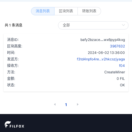
消息列表
区块列表
转账列表
共 1 条消息
anr5fbaosznu
消息ID:
bafy2bzace
wx6pyp4kxg
区块高度:
3967632
时间:
2024-06-02 13:36:00
发送方:
f3td4npfo4re...v2hkcszjyaga
接收方:
f04
方法:
CreateMiner
金额:
0 FIL
状态:
OK
1