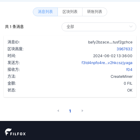
消息列表
区块列表
转账列表
共 1 条消息
au5ty4hjxtkx
消息ID:
bafy2bzace
tusf2gzhce
区块高度:
3967632
时间:
2024-06-02 13:36:00
发送方:
f3td4npfo4re...v2hkcszjyaga
接收方:
f04
方法:
CreateMiner
金额:
0 FIL
状态:
OK
1