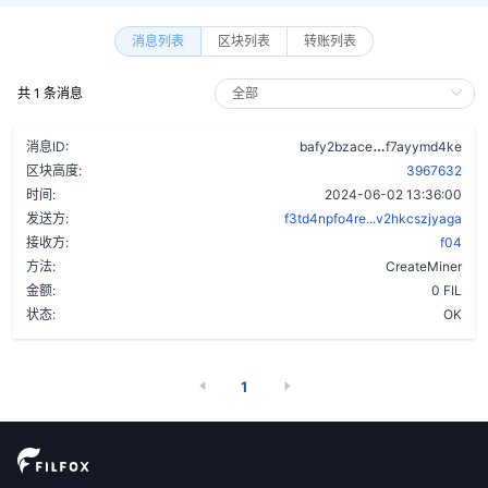
消息列表
区块列表
转账列表
共 1 条消息
bth737gjxnny
消息ID:
bafy2bzace
f7ayymd4ke
区块高度:
3967632
时间:
2024-06-02 13:36:00
发送方:
f3td4npfo4re...v2hkcszjyaga
接收方:
f04
方法:
CreateMiner
金额:
0 FIL
状态:
OK
1