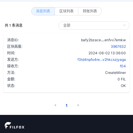
消息列表
区块列表
转账列表
共 1 条消息
btjliizhl5fc3
消息ID:
bafy2bzace
enfvv7emkw
区块高度:
3967632
时间:
2024-06-02 13:36:00
发送方:
f3td4npfo4re...v2hkcszjyaga
接收方:
f04
方法:
CreateMiner
金额:
0 FIL
状态:
OK
1