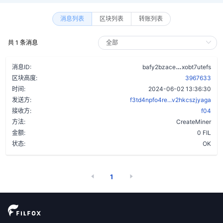
消息列表
区块列表
转账列表
共 1 条消息
b5ueawmbuk
消息ID:
bafy2bzace
xobt7utefs
区块高度:
3967633
时间:
2024-06-02 13:36:30
发送方:
f3td4npfo4re...v2hkcszjyaga
接收方:
f04
方法:
CreateMiner
金额:
0 FIL
状态:
OK
1