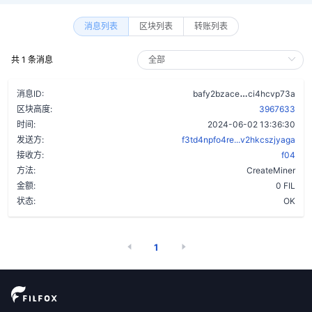
消息列表
区块列表
转账列表
共 1 条消息
cmpdhjyx6vl5
消息ID:
bafy2bzace
ci4hcvp73a
区块高度:
3967633
时间:
2024-06-02 13:36:30
发送方:
f3td4npfo4re...v2hkcszjyaga
接收方:
f04
方法:
CreateMiner
金额:
0 FIL
状态:
OK
1