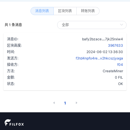
消息列表
区块列表
转账列表
共 1 条消息
bx3dmtgfy6s
消息ID:
bafy2bzace
7jk25rxiw4
区块高度:
3967633
时间:
2024-06-02 13:36:30
发送方:
f3td4npfo4re...v2hkcszjyaga
接收方:
f04
方法:
CreateMiner
金额:
0 FIL
状态:
OK
1