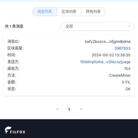
消息列表
区块列表
转账列表
共 1 条消息
agsl4s7rocow
消息ID:
bafy2bzace
nfjgmdbdma
区块高度:
3967633
时间:
2024-06-02 13:36:30
发送方:
f3td4npfo4re...v2hkcszjyaga
接收方:
f04
方法:
CreateMiner
金额:
0 FIL
状态:
OK
1