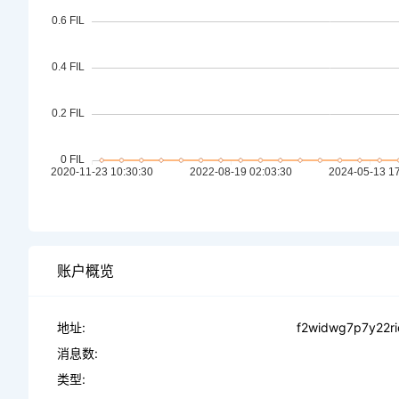
账户概览
地址:
f2widwg7p7y22r
消息数:
类型: