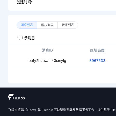
创建时间:
消息列表
区块列表
转账列表
共 1 条消息
消息ID
区块高度
ceakpdnnaltwbnzkx5fvbvph7jimsoh
bafy2bza
m43smylg
3967633
飞狐浏览器（Filfox）是 Filecoin 区块链浏览器及数据服务平台，提供基于