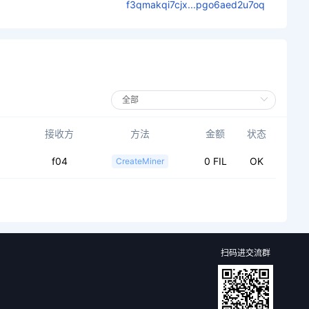
f3qmakqi7cjx...pgo6aed2u7oq
接收方
方法
金额
状态
f04
0 FIL
OK
CreateMiner
扫码进交流群