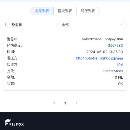
消息列表
区块列表
转账列表
共 1 条消息
djibsv3v5bh
消息ID:
bafy2bzace
h5fjmy3hiu
区块高度:
3967633
时间:
2024-06-02 13:36:30
发送方:
f3td4npfo4re...v2hkcszjyaga
接收方:
f04
方法:
CreateMiner
金额:
0 FIL
状态:
OK
1