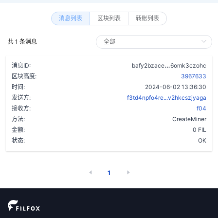
消息列表
区块列表
转账列表
共 1 条消息
aftg2dfs43u
消息ID:
bafy2bzace
6omk3czohc
区块高度:
3967633
时间:
2024-06-02 13:36:30
发送方:
f3td4npfo4re...v2hkcszjyaga
接收方:
f04
方法:
CreateMiner
金额:
0 FIL
状态:
OK
1