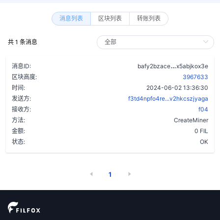
消息列表
区块列表
转账列表
共 1 条消息
bp4tn6p7ket
消息ID:
bafy2bzace
x5abjkox3e
区块高度:
3967633
时间:
2024-06-02 13:36:30
发送方:
f3td4npfo4re...v2hkcszjyaga
接收方:
f04
方法:
CreateMiner
金额:
0 FIL
状态:
OK
1