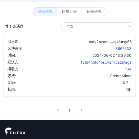
消息列表
区块列表
转账列表
共 1 条消息
apppwzapy6
消息ID:
bafy2bzace
dj4iursy66
区块高度:
3967633
时间:
2024-06-02 13:36:30
发送方:
f3td4npfo4re...v2hkcszjyaga
接收方:
f04
方法:
CreateMiner
金额:
0 FIL
状态:
OK
1