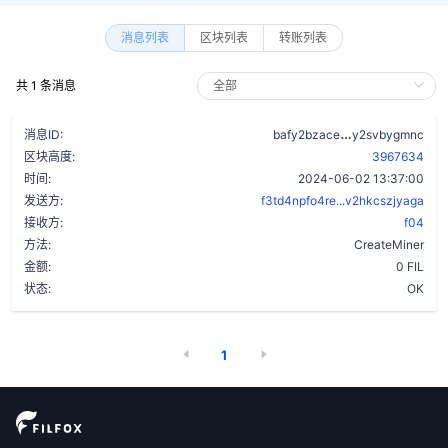
消息列表
区块列表
转账列表
共 1 条消息
aozldwzqmeg
消息ID:
bafy2bzace
y2svbygmnc
区块高度:
3967634
时间:
2024-06-02 13:37:00
发送方:
f3td4npfo4re...v2hkcszjyaga
接收方:
f04
方法:
CreateMiner
金额:
0 FIL
状态:
OK
1