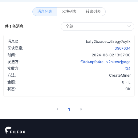
消息列表
区块列表
转账列表
共 1 条消息
b6ulsndb5lnu
消息ID:
bafy2bzace
6zbgy7cyfk
区块高度:
3967634
时间:
2024-06-02 13:37:00
发送方:
f3td4npfo4re...v2hkcszjyaga
接收方:
f04
方法:
CreateMiner
金额:
0 FIL
状态:
OK
1