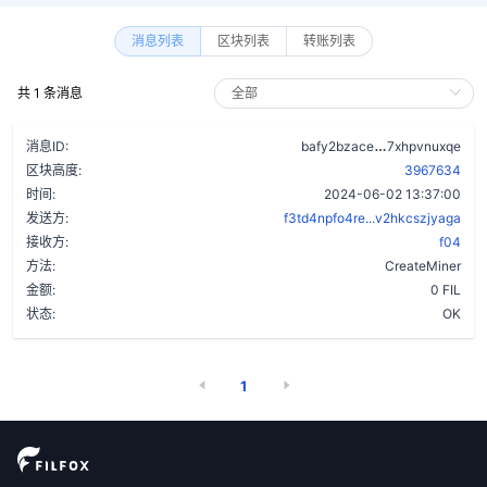
消息列表
区块列表
转账列表
共 1 条消息
aodb6qk563do
消息ID:
bafy2bzace
7xhpvnuxqe
区块高度:
3967634
时间:
2024-06-02 13:37:00
发送方:
f3td4npfo4re...v2hkcszjyaga
接收方:
f04
方法:
CreateMiner
金额:
0 FIL
状态:
OK
1