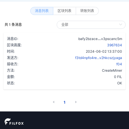
消息列表
区块列表
转账列表
共 1 条消息
cyf7amoosuobb
消息ID:
bafy2bzace
v3pscanc5m
区块高度:
3967634
时间:
2024-06-02 13:37:00
发送方:
f3td4npfo4re...v2hkcszjyaga
接收方:
f04
方法:
CreateMiner
金额:
0 FIL
状态:
OK
1