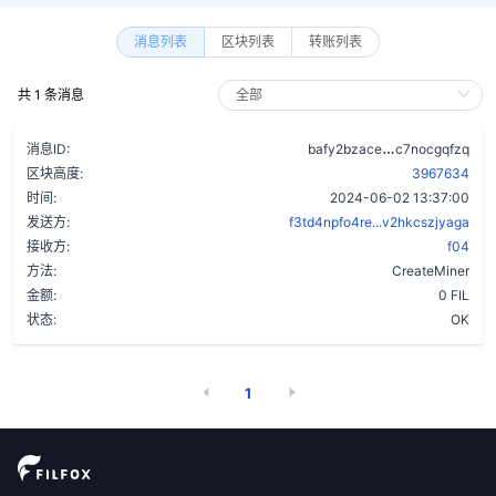
消息列表
区块列表
转账列表
共 1 条消息
akaw5a4zu62
消息ID:
bafy2bzace
c7nocgqfzq
区块高度:
3967634
时间:
2024-06-02 13:37:00
发送方:
f3td4npfo4re...v2hkcszjyaga
接收方:
f04
方法:
CreateMiner
金额:
0 FIL
状态:
OK
1