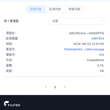
消息列表
区块列表
转账列表
共 1 条消息
chlmolkpivj
消息ID:
bafy2bzace
mahp5frf7e
区块高度:
3967634
时间:
2024-06-02 13:37:00
发送方:
f3td4npfo4re...v2hkcszjyaga
接收方:
f04
方法:
CreateMiner
金额:
0 FIL
状态:
OK
1