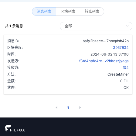
消息列表
区块列表
转账列表
共 1 条消息
c7v7xbg5qs7ie
消息ID:
bafy2bzace
7hmqdsb42o
区块高度:
3967634
时间:
2024-06-02 13:37:00
发送方:
f3td4npfo4re...v2hkcszjyaga
接收方:
f04
方法:
CreateMiner
金额:
0 FIL
状态:
OK
1