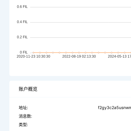
账户概览
地址:
f2gy3c2a5usnwm
消息数:
类型: