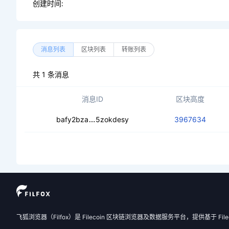
创建时间:
消息列表
区块列表
转账列表
共 1 条消息
消息ID
区块高度
ceaj4rwpiltej42535v3jx5j6qvjjbuntk3
bafy2bza
5zokdesy
3967634
飞狐浏览器（Filfox）是 Filecoin 区块链浏览器及数据服务平台，提供基于