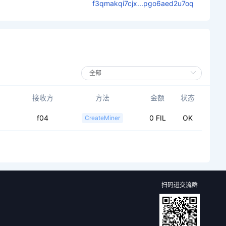
f3qmakqi7cjx...pgo6aed2u7oq
接收方
方法
金额
状态
f04
0 FIL
OK
CreateMiner
扫码进交流群