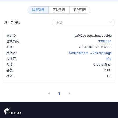
消息列表
区块列表
转账列表
共 1 条消息
d3yd4vj7djl
消息ID:
bafy2bzace
hptcyqoj6q
区块高度:
3967634
时间:
2024-06-02 13:37:00
发送方:
f3td4npfo4re...v2hkcszjyaga
接收方:
f04
方法:
CreateMiner
金额:
0 FIL
状态:
OK
1