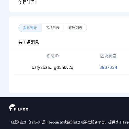
创建时间:
消息列表
区块列表
转账列表
共 1 条消息
消息ID
区块高度
cecy3elfl2rs23zp6xrgidqkgdfgla6hk
bafy2bza
gd5nkv2q
3967634
飞狐浏览器（Filfox）是 Filecoin 区块链浏览器及数据服务平台，提供基于