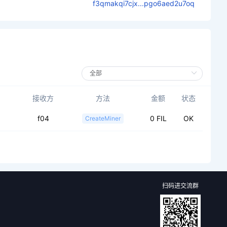
f3qmakqi7cjx...pgo6aed2u7oq
接收方
方法
金额
状态
f04
0 FIL
OK
CreateMiner
扫码进交流群