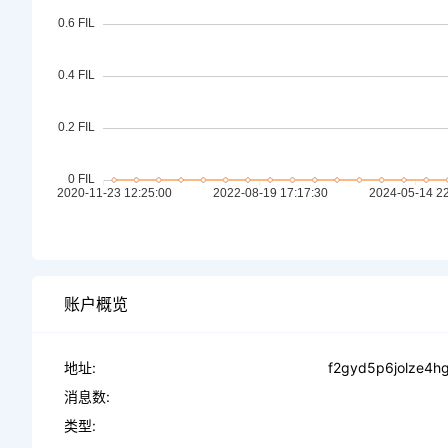
账户概览
地址:
f2gyd5p6jolze4h
消息数:
类型: