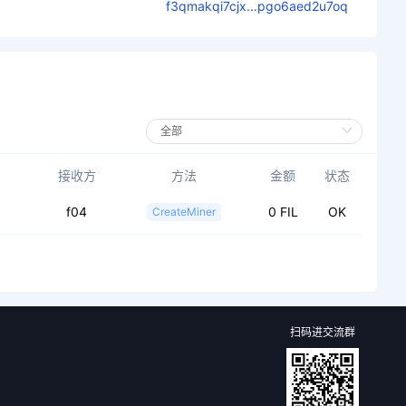
f3qmakqi7cjx...pgo6aed2u7oq
接收方
方法
金额
状态
f04
0 FIL
OK
CreateMiner
扫码进交流群