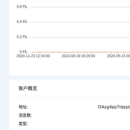
账户概览
地址:
f24yg4pp7njqqz
消息数:
类型: