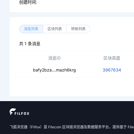
创建时间:
消息列表
区块列表
转账列表
共 1 条消息
消息ID
区块高度
ceaasyfs7ikeirk675f7rv5o2ullmlcrwrs
bafy2bza
mazh6krg
3967634
飞狐浏览器（Filfox）是 Filecoin 区块链浏览器及数据服务平台，提供基于