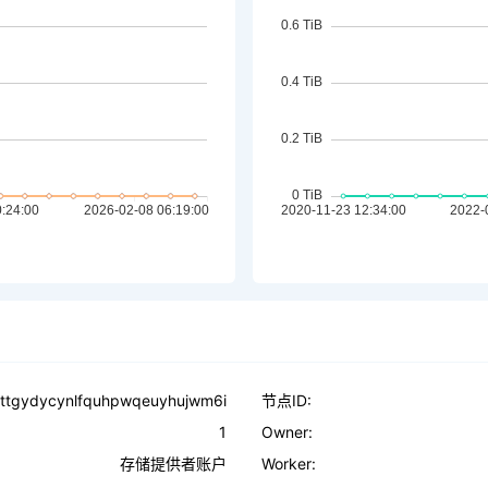
ttgydycynlfquhpwqeuyhujwm6i
节点ID:
1
Owner:
存储提供者账户
Worker: