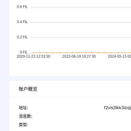
账户概览
地址:
f2vis3lkk3iz
消息数:
类型: