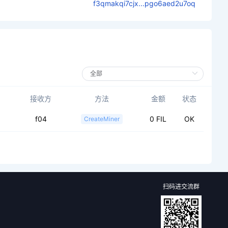
f3qmakqi7cjx...pgo6aed2u7oq
接收方
方法
金额
状态
f04
0 FIL
OK
CreateMiner
扫码进交流群