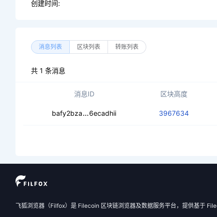
创建时间:
消息列表
区块列表
转账列表
共 1 条消息
消息ID
区块高度
ceabb7bqod3gj3lkn6fpkfvebhtlrycin
bafy2bza
6ecadhii
3967634
飞狐浏览器（Filfox）是 Filecoin 区块链浏览器及数据服务平台，提供基于