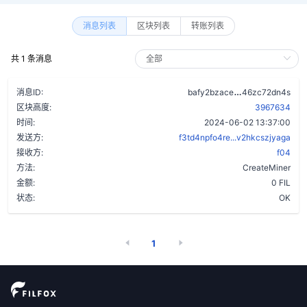
消息列表
区块列表
转账列表
共 1 条消息
bz5ebpq3urtr
消息ID:
bafy2bzace
46zc72dn4s
区块高度:
3967634
时间:
2024-06-02 13:37:00
发送方:
f3td4npfo4re...v2hkcszjyaga
接收方:
f04
方法:
CreateMiner
金额:
0 FIL
状态:
OK
1