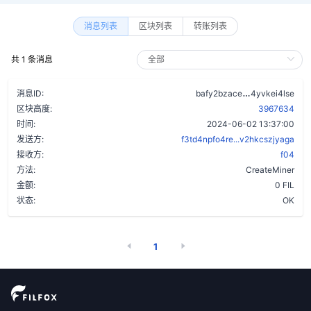
消息列表
区块列表
转账列表
共 1 条消息
cl3s6igxlqq
消息ID:
bafy2bzace
4yvkei4lse
区块高度:
3967634
时间:
2024-06-02 13:37:00
发送方:
f3td4npfo4re...v2hkcszjyaga
接收方:
f04
方法:
CreateMiner
金额:
0 FIL
状态:
OK
1