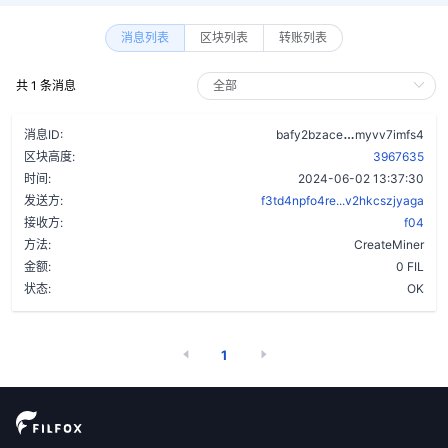
消息列表
区块列表
转账列表
共 1 条消息
bp6mflsmm7p6
消息ID:
bafy2bzace
myvv7imfs4
区块高度:
3967635
时间:
2024-06-02 13:37:30
发送方:
f3td4npfo4re...v2hkcszjyaga
接收方:
f04
方法:
CreateMiner
金额:
0 FIL
状态:
OK
1